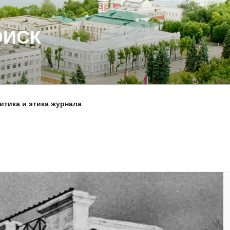
ОИСК
итика и этика журнала