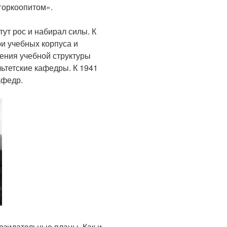
горкоопитом».
ут рос и набирал силы. К
ри учебных корпуса и
ения учебной структуры
ьтетские кафедры. К 1941
афедр.
озидательные планы. Как и