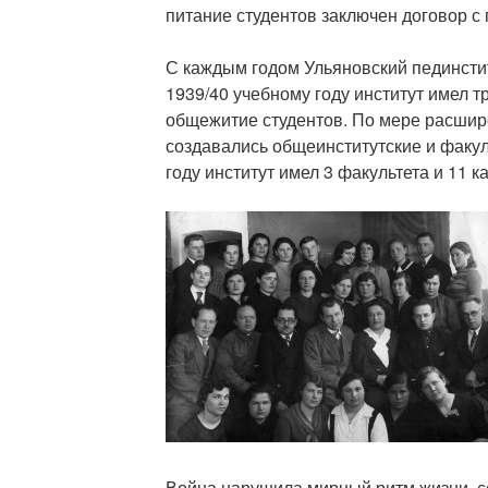
питание студентов заключен договор с 
С каждым годом Ульяновский пединстит
1939/40 учебному году институт имел т
общежитие студентов. По мере расшир
создавались общеинститутские и факул
году институт имел 3 факультета и 11 к
Война нарушила мирный ритм жизни, с