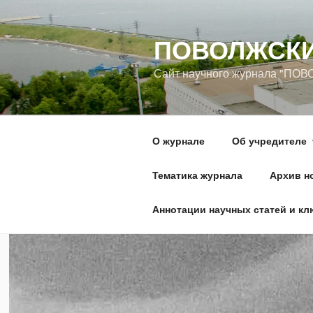
Перейти
к
ПОВОЛЖСКИ
содержимому
Сайт научного журнала "
О журнале
Об учредителе
Тематика журнала
Архив н
Аннотации научных статей и к